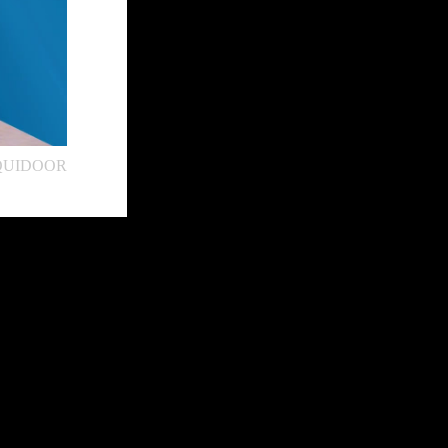
تعلن شركة ليدر أليمنيوم عن مجموعتها المبت 👌#QUIDOOR