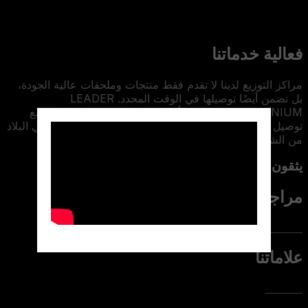
فعالية خدماتنا
مراكز التوزيع لدينا لا تقدم فقط منتجات وملحقات عالية الجودة،
بل تضمن أيضًا توصيلها في الوقت المحدد. LEADER
ALUMINIUM تقدم اليوم أوقات معالجة سريعة للطلبات مع
توصيل إلى جميع ولايات البلاد. لدينا نظام لوجستي جيد يغطي البلاد
من الشمال إلى الجنوب ومن الشرق إلى الغرب
يثقون بنا
مراجعنا
علاماتنا