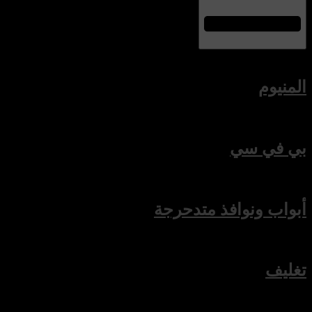
المنيوم
بي في سي
أبواب ونوافذ متدحرجة
تغليف