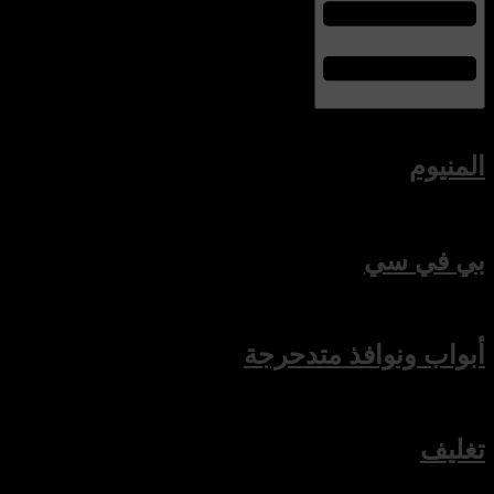
المنيوم
بي في سي
أبواب ونوافذ متدحرجة
تغليف