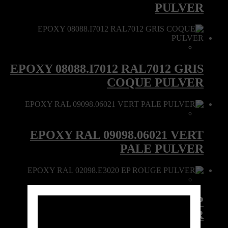
PULVER
EPOXY 08088.I7012 RAL7012 GRIS
COQUE PULVER
EPOXY RAL 09098.06021 VERT
PALE PULVER
EPOXY RAL 02098.E3020 EP
ROUGE PULVER