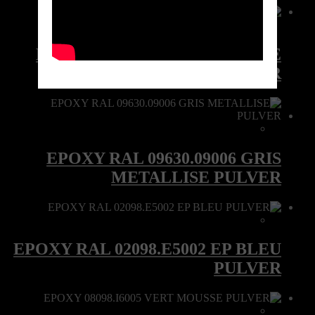
EPOXY RAL 08098.I1015 BEIGE
PULVER
EPOXY RAL 09630.09006 GRIS
METALLISE PULVER
EPOXY RAL 02098.E5002 EP BLEU
PULVER