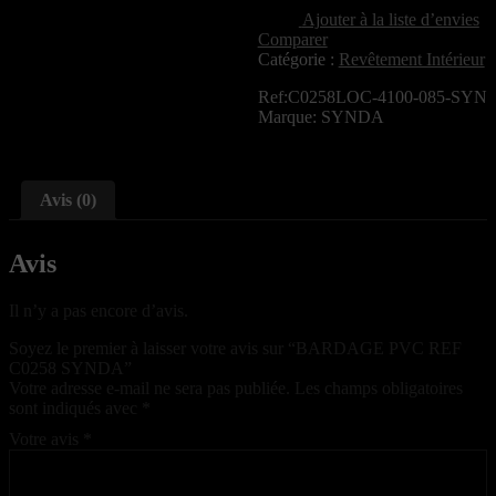
Ajouter à la liste d’envies
Comparer
Catégorie :
Revêtement Intérieur
Ref:C0258LOC-4100-085-SYN
Marque: SYNDA
Avis (0)
Avis
Il n’y a pas encore d’avis.
Soyez le premier à laisser votre avis sur “BARDAGE PVC REF
C0258 SYNDA”
Votre adresse e-mail ne sera pas publiée.
Les champs obligatoires
sont indiqués avec
*
Votre avis
*