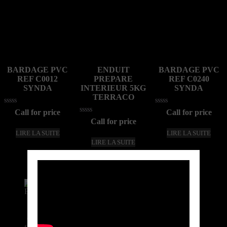
BARDAGE PVC
ENDUIT
BARDAGE PVC
REF C0012
PREPARE
REF C0240
SYNDA
INTERIEUR 5KG
SYNDA
TERRACO
Note
Note
Call for price
Call for price
0
0
Note
Call for price
sur
sur
0
5
5
LIRE LA SUITE
LIRE LA SUITE
sur
5
LIRE LA SUITE