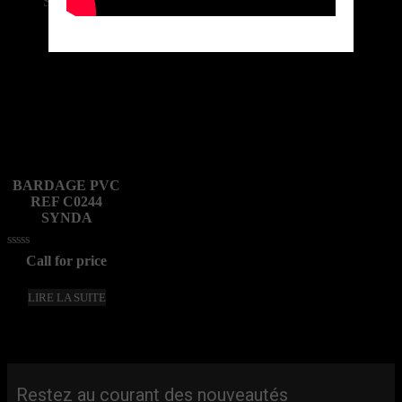
BARDAGE PVC
REF C0244
SYNDA
Note
Call for price
0
sur
5
LIRE LA SUITE
Restez au courant des nouveautés