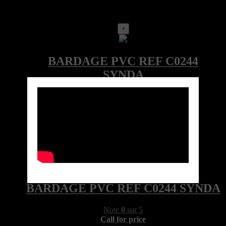
×
Call for price
Ref:C0244LOC-4100-085-SYN
Marque: SYNDA
Quick View
BARDAGE PVC REF C0244 SYNDA
Note
0
sur 5
Call for price