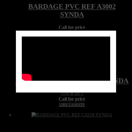
Call for price
Ref:A3002LOC-4100-085-SYN
Marque: SYNDA
Quick View
BARDAGE PVC REF A3002 SYNDA
Note
0
sur 5
Call for price
LIRE LA SUITE