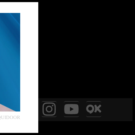
تعلن شركة ليدر أليمنيوم عن مجموعتها المبت 👌#QUIDOOR