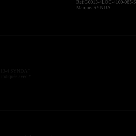
Ref:G0013-4LOC-4100-085-
Marque: SYNDA
G0013-4 SYNDA”
t indiqués avec
*