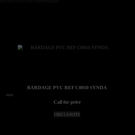
 pour mon prochain commentaire.
BARDAGE PVC REF C0010 SYNDA
Note
Call for price
0
sur
5
LIRE LA SUITE