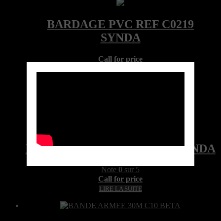
Call for price
Ref:C0219LOC-4100-085-SYN
Marque: SYNDA
Quick View
BARDAGE PVC REF C0219 SYNDA
Note
0
sur 5
Call for price
LIRE LA SUITE