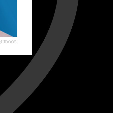
تعلن شركة ليدر أليمنيوم عن مجموعتها المبت 👌#QUIDOOR