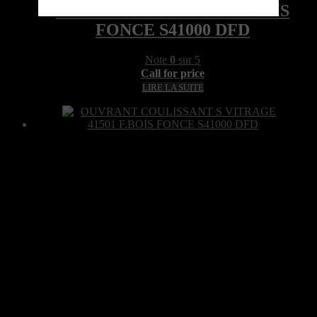
COUVRE JOINT 41516 F.BOIS
FONCE S41000 DFD
Note
0
sur 5
Call for price
LIRE LA SUITE