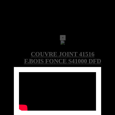
×
Call for price
Ref:FDDLOC-1000-41516-FBF-DFD
Marque: DFD
Quick View