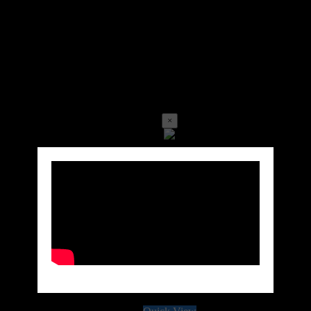
×
Call for price
Ref:GM10002LOC-1000-CR25-BLA-GUM
Marque: GUMEI