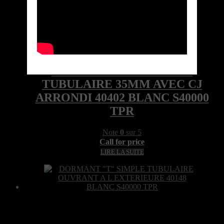
Marque: TPR
Quick View
DORMANT « Z » SIMPLE
TUBULAIRE 35MM AVEC CJ
ARRONDI 40402 BLANC S40000
TPR
Note
0
sur 5
Call for price
LIRE LA SUITE