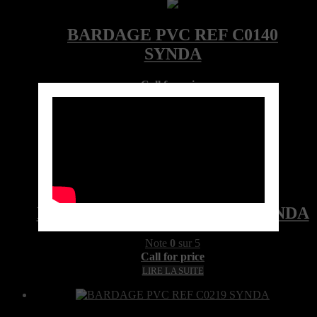
Call for price
Ref:C0140LOC-4100-085-SYN
Marque: SYNDA
Quick View
BARDAGE PVC REF C0140 SYNDA
Note
0
sur 5
Call for price
LIRE LA SUITE