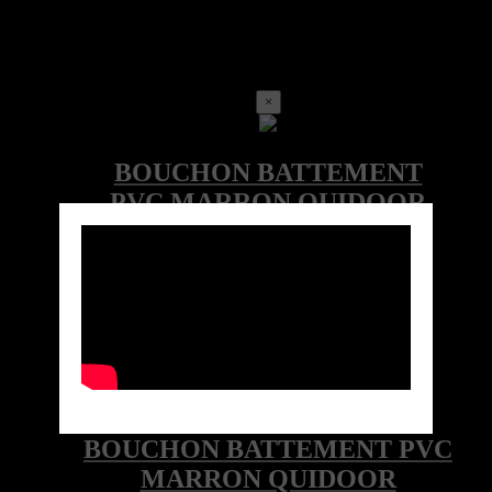
×
Call for price
Ref:LOC-3000-009-MAR-QUID
Marque: QUIDOOR
Quick View
BOUCHON BATTEMENT PVC
MARRON QUIDOOR