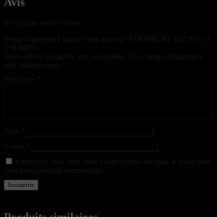
Avis
Il n’y a pas encore d’avis.
Soyez le premier à laisser votre avis sur “FOURRURE F47 B A 13
3 M MPS”
Votre adresse e-mail ne sera pas publiée.
Les champs obligatoires
sont indiqués avec
*
Votre avis
*
Nom
*
E-mail
*
Enregistrer mon nom, mon e-mail et mon site dans le navigateur
pour mon prochain commentaire.
Produits similaires