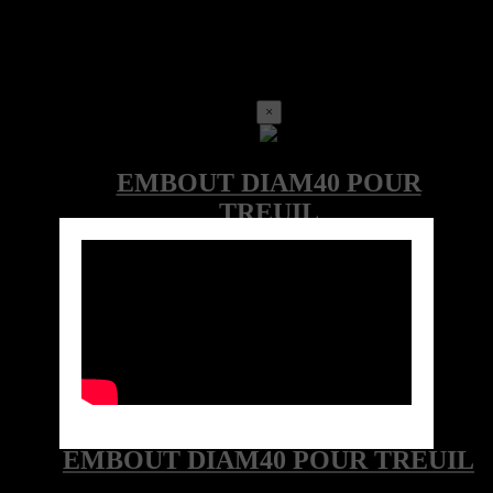
×
Call for price
Ref:LOC-2000-060-078-010
Marque:
Quick View
EMBOUT DIAM40 POUR TREUIL