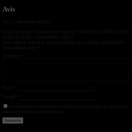
Avis
Il n’y a pas encore d’avis.
Soyez le premier à laisser votre avis sur “OUVRANT PORTE PVC
60105 BLANC 5.8M S60000 AZEL”
Votre adresse e-mail ne sera pas publiée.
Les champs obligatoires
sont indiqués avec
*
Votre avis
*
Nom
*
E-mail
*
Enregistrer mon nom, mon e-mail et mon site dans le navigateur
pour mon prochain commentaire.