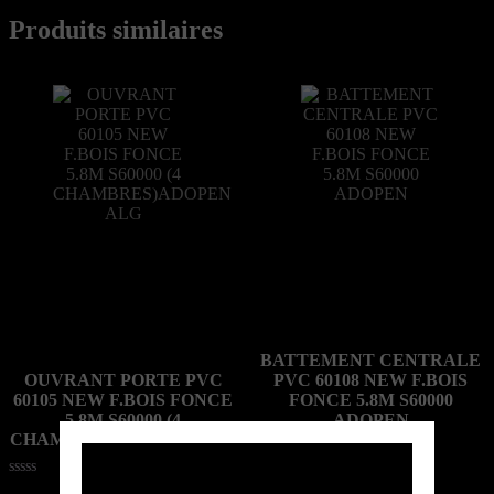
Produits similaires
BATTEMENT CENTRALE
OUVRANT PORTE PVC
PVC 60108 NEW F.BOIS
60105 NEW F.BOIS FONCE
FONCE 5.8M S60000
5.8M S60000 (4
ADOPEN
CHAMBRES)ADOPEN ALG
Note
Call for price
0
Note
Call for price