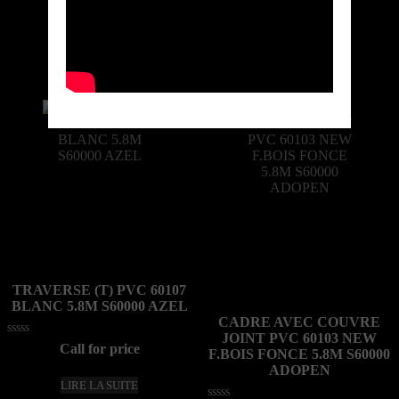
sur
0
5
LIRE LA SUITE
sur
5
LIRE LA SUITE
TRAVERSE (T) PVC 60107
BLANC 5.8M S60000 AZEL
CADRE AVEC COUVRE
JOINT PVC 60103 NEW
Note
Call for price
F.BOIS FONCE 5.8M S60000
0
sur
ADOPEN
5
LIRE LA SUITE