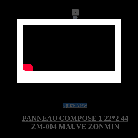
×
Call for price
Ref:ZM-004LOC-4000-082-244-ZM
Marque: ZONMIN
Quick View
PANNEAU COMPOSE 1 22*2 44
ZM-004 MAUVE ZONMIN