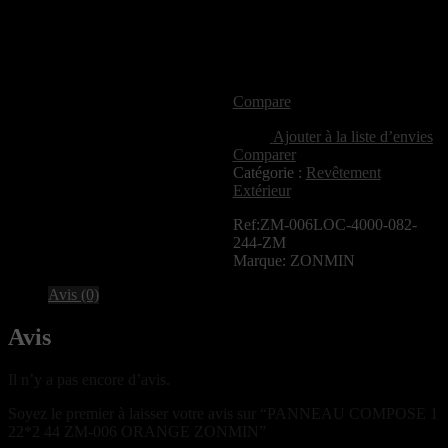
Compare
Ajouter à la liste d’envies
Comparer
Catégorie :
Revêtement
Extérieur
Ref:ZM-006LOC-4000-082-
244-ZM
Marque: ZONMIN
Avis (0)
Avis
Il n’y a pas encore d’avis.
Soyez le premier à laisser votre avis sur “PANNEAU COMPOSE 1
22*2 44 ZM-006 ORANGE ZONMIN”