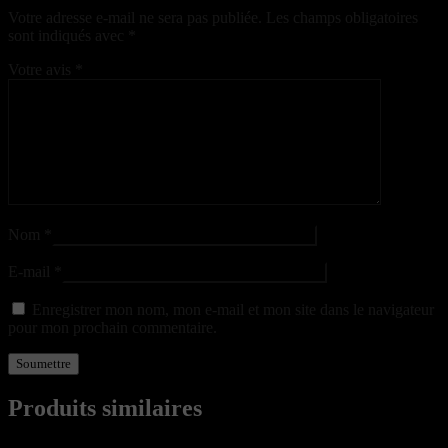
Votre adresse e-mail ne sera pas publiée.
Les champs obligatoires
sont indiqués avec
*
Votre avis
*
Nom
*
E-mail
*
Enregistrer mon nom, mon e-mail et mon site dans le navigateur
pour mon prochain commentaire.
Produits similaires