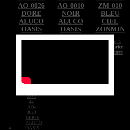
AO-0026
AO-0010
ZM-010
DORE
NOIR
BLEU
ALUCO
ALUCO
CIEL
OASIS
OASIS
ZONMIN
Note
0
sur 5
Note
0
sur 5
Note
0
sur 5
Call for price
Call for price
Call for price
LIRE LA SUITE
LIRE LA SUITE
LIRE LA SUITE