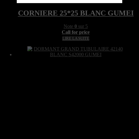
Quick View
CORNIERE 25*25 BLANC GUMEI
Note
0
sur 5
Call for price
LIRE LA SUITE