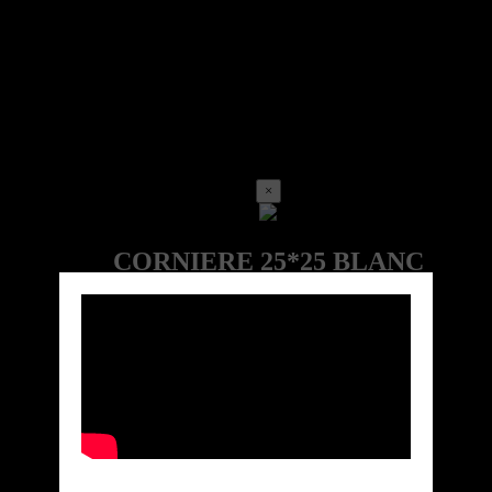
×
Call for price
Ref:GM10002LOC-1000-CR25-BLA-GUM
Marque: GUMEI