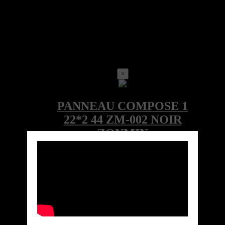
×
Call for price
Ref:ZM-002LOC-4000-082-244-ZM
Marque: ZONMIN