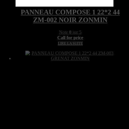
Quick View
PANNEAU COMPOSE 1 22*2 44
ZM-002 NOIR ZONMIN
Note
0
sur 5
Call for price
LIRE LA SUITE