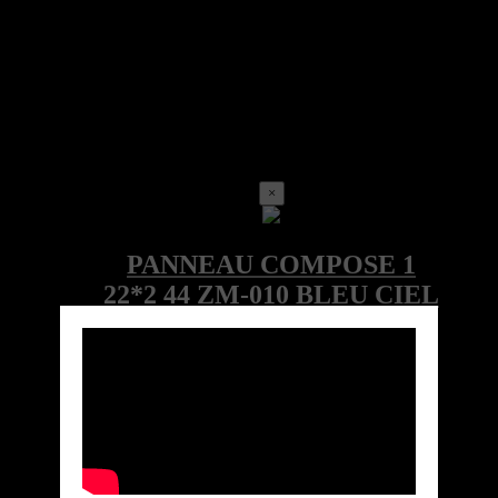
×
Call for price
Ref:ZM-010LOC-4000-082-244-ZM
Marque: ZONMIN