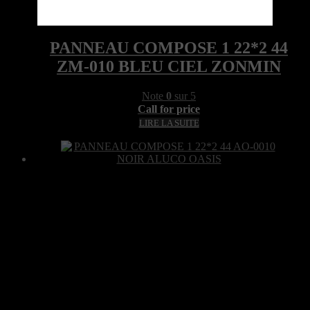
Quick View
PANNEAU COMPOSE 1 22*2 44
ZM-010 BLEU CIEL ZONMIN
Note
0
sur 5
Call for price
LIRE LA SUITE